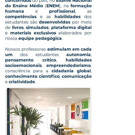
concorridos
do país, no
Exame Nacional
do Ensino Médio
(
ENEM
), na
formação
humana
e
profissional
, as
competências
e as
habilidades
dos
estudantes são
desenvolvidas
por meio
de
livros
,
simulados
,
plataforma digital
e
materiais exclusivos
elaborados por
nossa
equipe pedagógica
.
Nossos professores
estimulam em cada
um
dos estudantes
autonomia
,
pensamento crítico
,
habilidades
socioemocionais
,
empreendedorismo
,
consciência para a
cidadania global
,
conhecimento científico
,
comunicação
e
criatividade
.